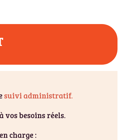
T
le
suivi administratif.
à vos besoins réels.
en charge :