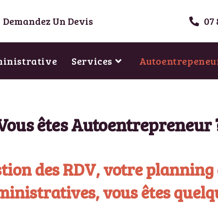
Demandez Un Devis
07 
ministrative
Services
Autoentrepeneu
Vous êtes Autoentrepreneur 
stion des RDV, votre planning
dministratives, vous êtes quelq